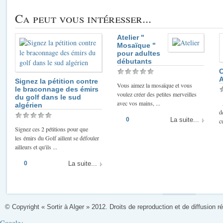
Ca peut vous intéresser...
Atelier "
Mosaïque "
pour adultes
débutants
C
A
Signez la pétition contre
Vous aimez la mosaïque et vous
le braconnage des émirs
voulez créer des petites merveilles
du golf dans le sud
avec vos mains, ...
A
algérien
d
0
La suite...
cu
Signez ces 2 pétitions pour que
les émirs du Golf aillent se défouler
ailleurs et qu'ils ...
0
La suite...
© Copyright « Sortir à Alger » 2012. Droits de reproduction et de diffusion r
Google+