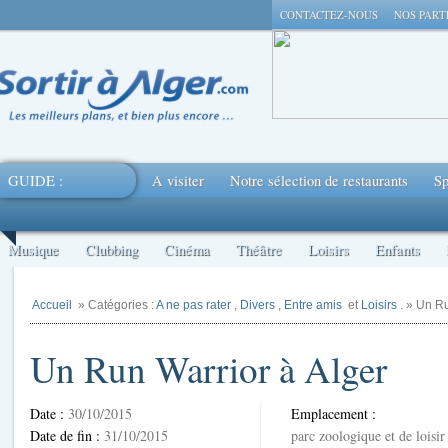
CONTACTEZ-NOUS
NOS PART
GUIDE :
A visiter
Notre sélection de restaurants
Sp
Musique
Clubbing
Cinéma
Théâtre
Loisirs
Enfants
Accueil
» Catégories :
A ne pas rater
,
Divers
,
Entre amis
et
Loisirs
. » Un R
Un Run Warrior à Alger
Date :
30/10/2015
Emplacement :
Date de fin :
31/10/2015
parc zoologique et de loisi