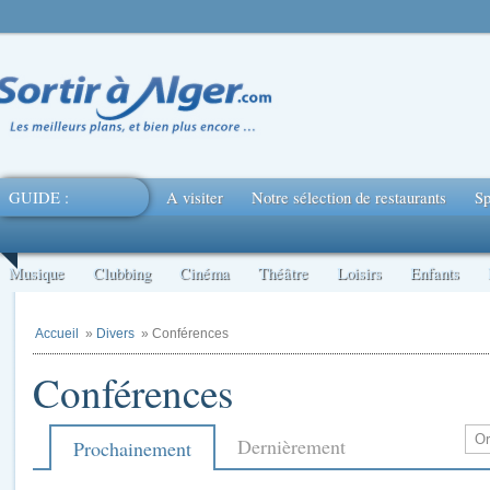
GUIDE :
A visiter
Notre sélection de restaurants
Sp
Musique
Clubbing
Cinéma
Théâtre
Loisirs
Enfants
Accueil
»
Divers
» Conférences
Conférences
Dernièrement
Prochainement