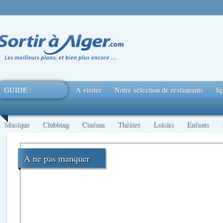
GUIDE :
A visiter
Notre sélection de restaurants
Sp
Musique
Clubbing
Cinéma
Théâtre
Loisirs
Enfants
A ne pas manquer